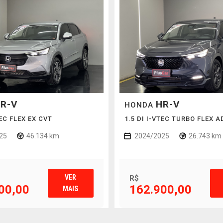
R-V
HR-V
HONDA
TEC FLEX EX CVT
1.5 DI I-VTEC TURBO FLEX 
25
46.134 km
2024/2025
26.743 km
VER
R$
00,00
162.900,00
MAIS