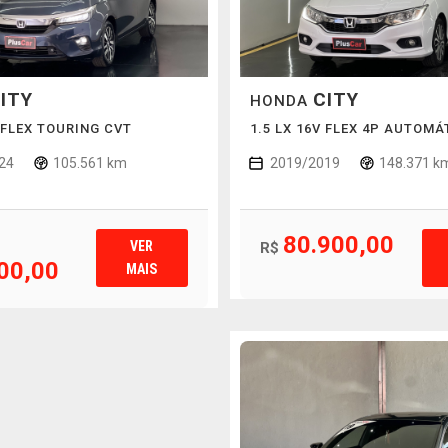
ITY
CITY
HONDA
C FLEX TOURING CVT
1.5 LX 16V FLEX 4P AUTOMÁ
24
105.561 km
2019/2019
148.371 k
80.900,00
VER
R$
00,00
MAIS