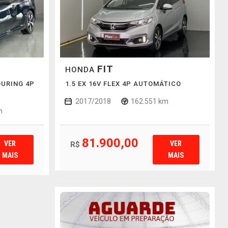
FIT
HONDA
OURING 4P
1.5 EX 16V FLEX 4P AUTOMÁTICO
2017/2018
162.551 km
m
81.900,00
VER
VER
R$
MAIS
MAIS