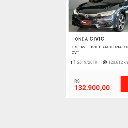
CIVIC
HONDA
1.5 16V TURBO GASOLINA T
CVT
2019/2019
120.612 k
R$
132.900,00