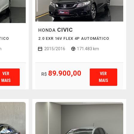
CIVIC
HONDA
TICO
2.0 EXR 16V FLEX 4P AUTOMÁTICO
m
2015/2016
171.483 km
89.900,00
VER
VER
R$
MAIS
MAIS