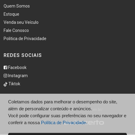
Quem Somos
Estoque
Venda seu Veículo
Fale Conosco
Politica de Privacidade
REDES SOCIAIS
Facebook
Instagram
Tiktok
Coletamos dados para melhorar o desempenho do site,
além de personalizar conteúdo e anúncios.
© Pluscar - http://pluscarveiculos.com.br/
Você pode configurar suas preferências no seu navegador e
conferir a nossa
Política de Privacidade.
Desenvolvido por