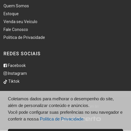
Quem Somos
Estoque
Venda seu Veículo
Fale Conosco
Politica de Privacidade
REDES SOCIAIS
Facebook
Instagram
Tiktok
Coletamos dados para melhorar o desempenho do site,
além de personalizar conteúdo e anúncios.
© Pluscar - http://pluscarveiculos.com.br/
Você pode configurar suas preferências no seu navegador e
conferir a nossa
Política de Privacidade.
Desenvolvido por